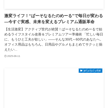
激変ライフ！“ぱーそなるたのめーる”で毎日が変わる
—今すぐ実感、未来を変えるプレミアム通販革命
【生活激変】アクティブ世代が絶賛！ぱーそなるたのめーるで始
めるライフスタイル改善＆プレミアムツアー準備術 「忙しい毎日
に、もうひと工夫が欲しい」——そんな30代～60代のあなたへ。
オフィス用品はもちろん、日用品やグルメもまとめてサクッと揃
えたい...
2025-06-11
旅行お役立ち情報