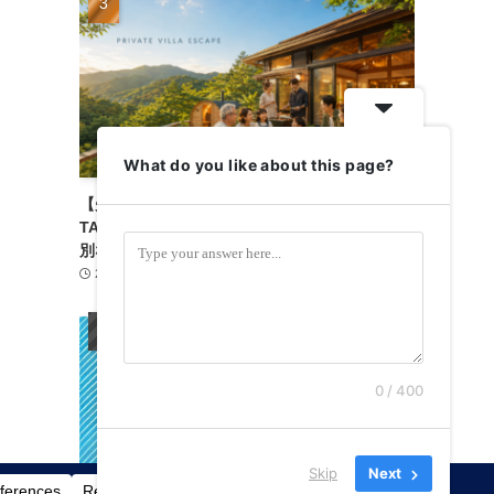
What do you like about this page?
【失敗しない贅沢旅】一棟貸しコテージ予約は
TABILMOで決まり！家族も仲間も笑顔になる特
別な休日
2026-07-25
宿泊施設
3
0 / 400
Skip
Next