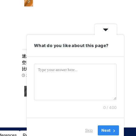
What do you like about this page?
迷わず旅支度！スカイチケット完全ガイド｜航
空券・高速バス・レンタカー・フェリーを賢く
比較
2026-05-22
旅行ガイド
2
0 / 400
Skip
Next