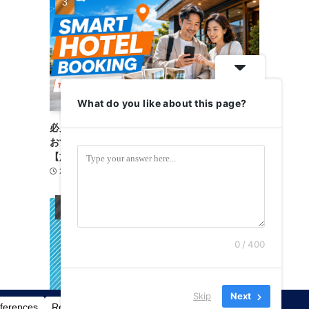
What do you like about this page?
必見！失敗しないホテル予約｜トラベリストは
おすすめ？料金・使い方・注意点を徹底比較
【旅がもっと楽に】
2026-08-06
宿泊施設
3
0 / 400
Skip
Next