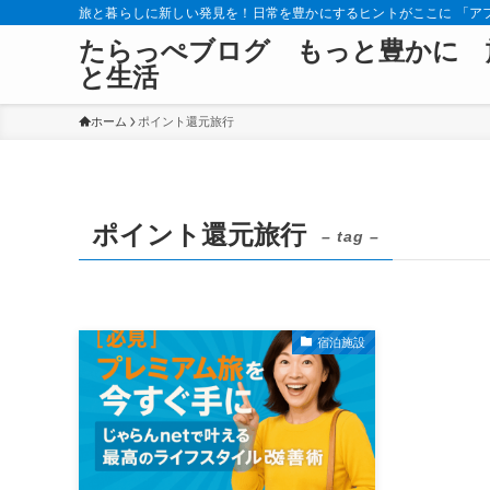
旅と暮らしに新しい発見を！日常を豊かにするヒントがここに 「ア
たらっぺブログ もっと豊かに 
と生活
ホーム
ポイント還元旅行
ポイント還元旅行
– tag –
宿泊施設