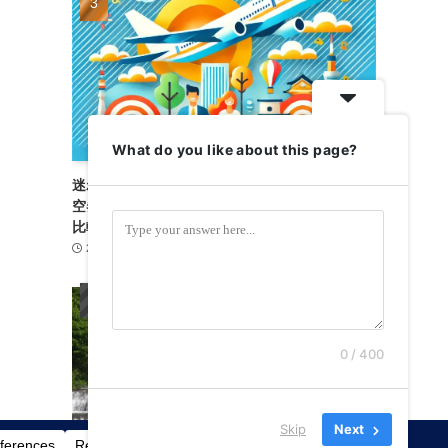
What do you like about this page?
迷わず旅支度！スカイチケット完全ガイド｜航
空券・高速バス・レンタカー・フェリーを賢く
比較
2026-05-22
旅行ガイド
2
0 / 400
Skip
Next