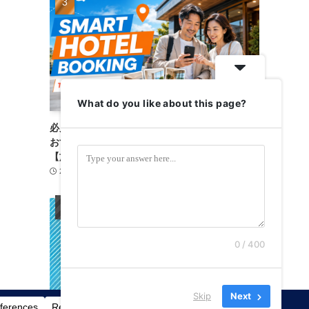
What do you like about this page?
必見！失敗しないホテル予約｜トラベリストは
おすすめ？料金・使い方・注意点を徹底比較
【旅がもっと楽に】
2026-08-06
宿泊施設
3
0 / 400
Skip
Next