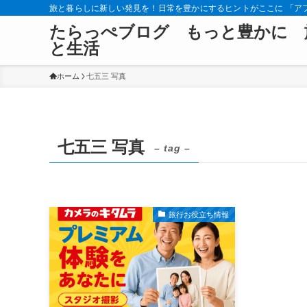
旅と暮らしに新しい発見を！日常を豊かにするヒントがここに 「ア
たらっぺブログ もっと豊かに 
と生活
ホーム
七五三 写真
七五三 写真
– tag –
旅行お役立ち情報