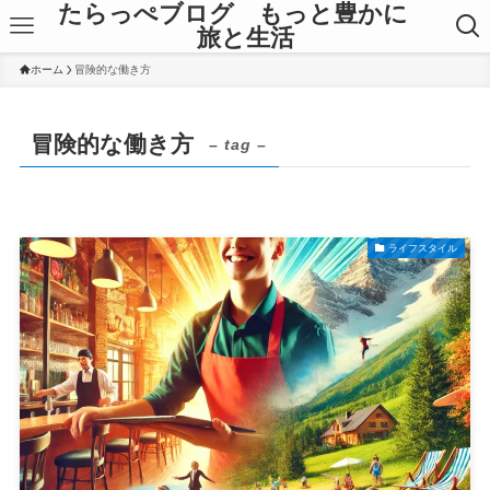
たらっぺブログ もっと豊かに
旅と生活
ホーム
冒険的な働き方
冒険的な働き方
– tag –
ライフスタイル