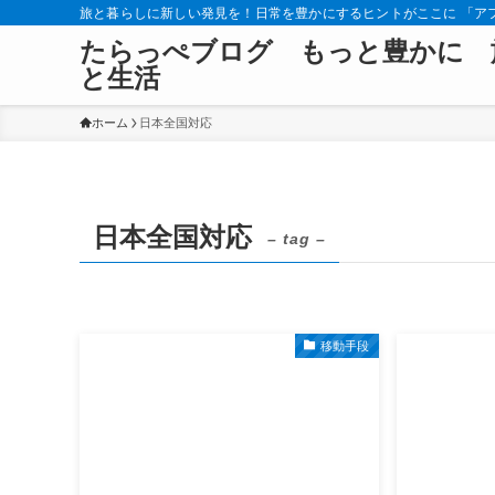
旅と暮らしに新しい発見を！日常を豊かにするヒントがここに 「ア
たらっぺブログ もっと豊かに 
と生活
ホーム
日本全国対応
日本全国対応
– tag –
移動手段