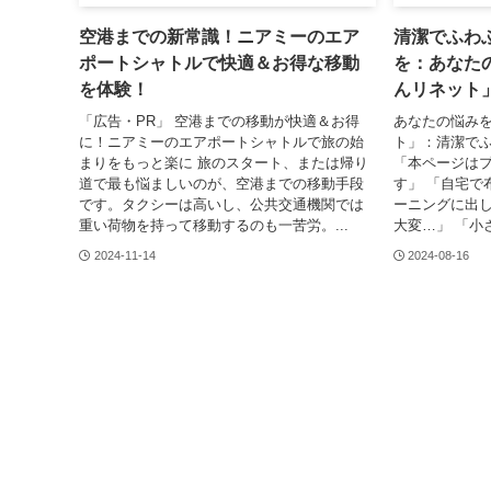
空港までの新常識！ニアミーのエア
清潔でふわ
ポートシャトルで快適＆お得な移動
を：あなた
を体験！
んリネット
「広告・PR」 空港までの移動が快適＆お得
あなたの悩み
に！ニアミーのエアポートシャトルで旅の始
ト」：清潔で
まりをもっと楽に 旅のスタート、または帰り
「本ページは
道で最も悩ましいのが、空港までの移動手段
す」 「自宅で
です。タクシーは高いし、公共交通機関では
ーニングに出
重い荷物を持って移動するのも一苦労。...
大変…」 「小
2024-11-14
2024-08-16