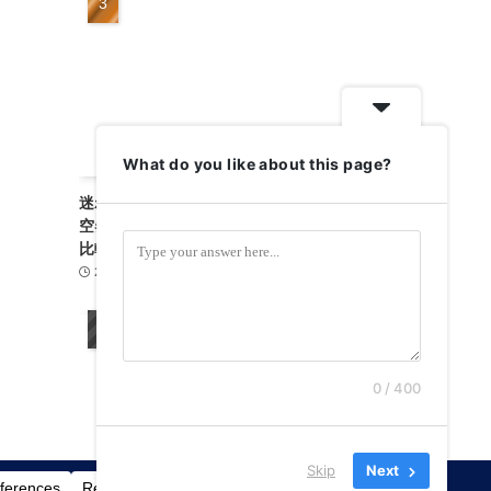
What do you like about this page?
迷わず旅支度！スカイチケット完全ガイド｜航
空券・高速バス・レンタカー・フェリーを賢く
比較
2026-05-22
旅行ガイド
2
0 / 400
Skip
Next