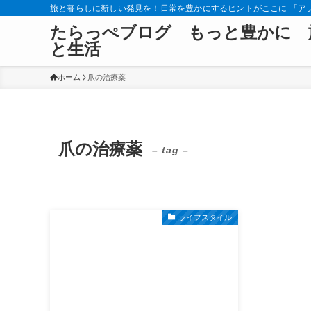
旅と暮らしに新しい発見を！日常を豊かにするヒントがここに 「ア
たらっぺブログ もっと豊かに 
と生活
ホーム
爪の治療薬
爪の治療薬
– tag –
ライフスタイル