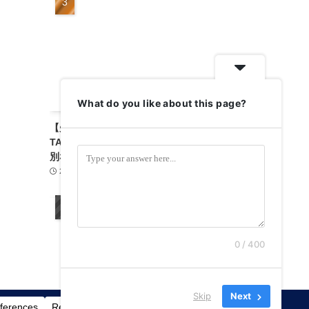
What do you like about this page?
【失敗しない贅沢旅】一棟貸しコテージ予約は
TABILMOで決まり！家族も仲間も笑顔になる特
別な休日
2026-07-25
宿泊施設
2
0 / 400
Skip
Next