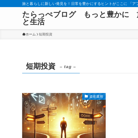
旅と暮らしに新しい発見を！日常を豊かにするヒントがここに 「ア
たらっぺブログ もっと豊かに 
と生活
ホーム
短期投資
短期投資
– tag –
資産運用