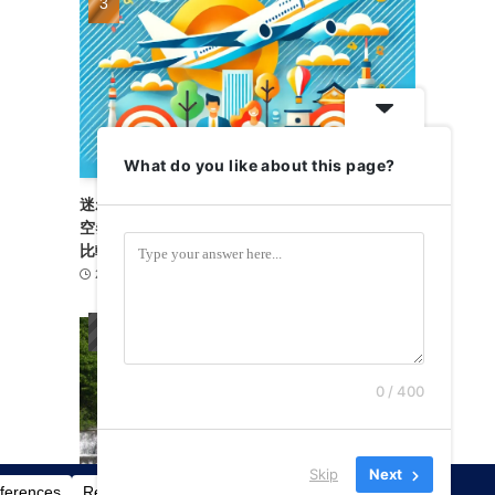
What do you like about this page?
迷わず旅支度！スカイチケット完全ガイド｜航
空券・高速バス・レンタカー・フェリーを賢く
比較
2026-05-22
旅行ガイド
2
0 / 400
Skip
Next