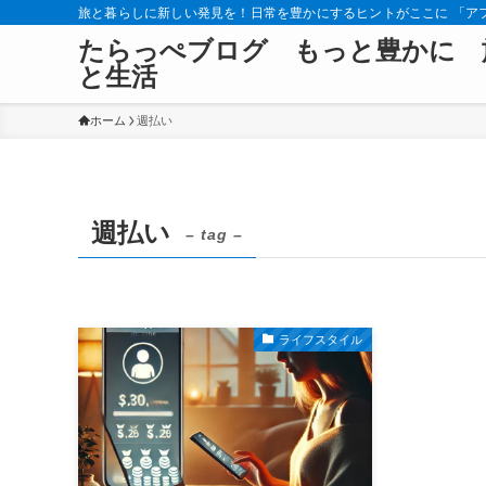
旅と暮らしに新しい発見を！日常を豊かにするヒントがここに 「ア
たらっぺブログ もっと豊かに 
と生活
ホーム
週払い
週払い
– tag –
ライフスタイル