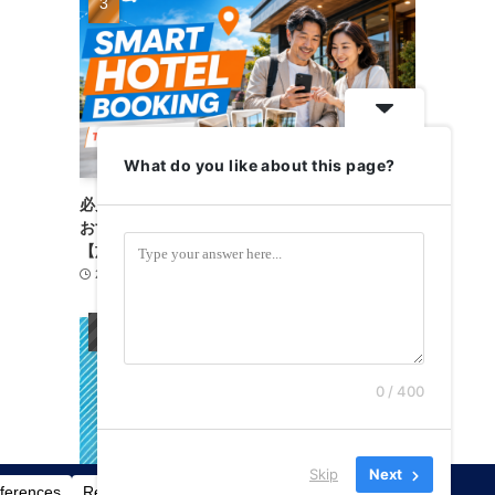
What do you like about this page?
必見！失敗しないホテル予約｜トラベリストは
おすすめ？料金・使い方・注意点を徹底比較
【旅がもっと楽に】
2026-08-06
宿泊施設
3
0 / 400
Skip
Next