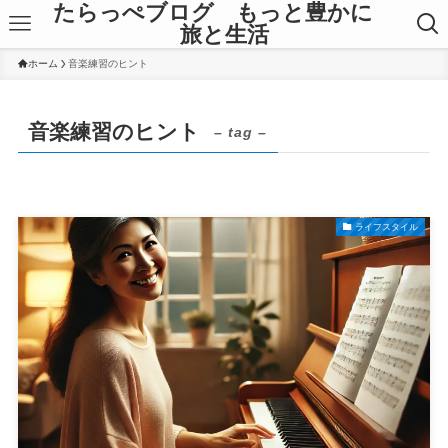
たらっぺブログ もっと豊かに
旅と生活
ホーム
音楽練習のヒント
音楽練習のヒント
– tag –
ライフスタイル