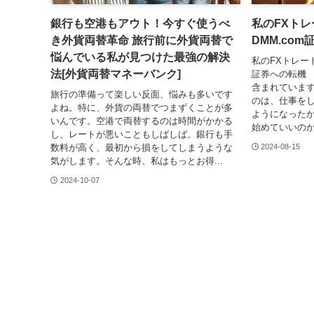
銀行も空港もアウト！今すぐ使うべ
私のFXトレ
き外貨両替革命 旅行前に外貨両替で
DMM.co
悩んでいる私が見つけた最強の解決
私のFXトレード
法[外貨両替マネーバンク]
証券への転機 
含まれています
旅行の準備って楽しい反面、悩みも多いです
のは、仕事を
よね。特に、外貨の両替でつまずくことが多
ようになった
いんです。空港で両替するのは時間がかかる
始めていいのか
し、レートが悪いこともしばしば。銀行も手
数料が高く、最初から損をしてしまうような
2024-08-15
気がします。そんな時、私はもっとお得...
2024-10-07