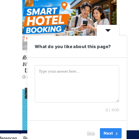
What do you like about this page?
必見！失敗しないホテル予約｜トラベリストは
おすすめ？料金・使い方・注意点を徹底比較
【旅がもっと楽に】
2026-08-06
宿泊施設
3
0 / 400
Skip
Next