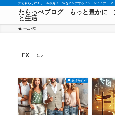
旅と暮らしに新しい発見を！日常を豊かにするヒントがここに 「ア
たらっぺブログ もっと豊かに 
と生活
ホーム
FX
FX
– tag –
旅行ガイド