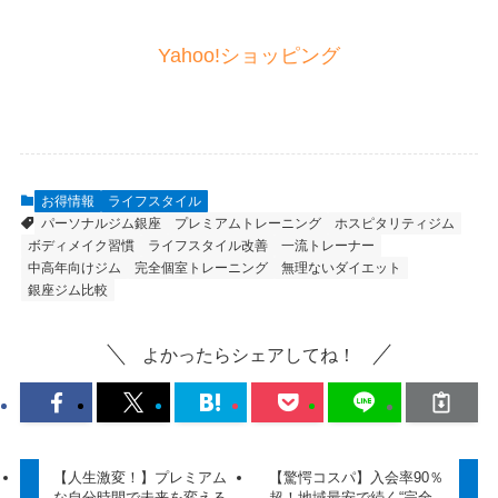
Yahoo!ショッピング
お得情報
ライフスタイル
パーソナルジム銀座
プレミアムトレーニング
ホスピタリティジム
ボディメイク習慣
ライフスタイル改善
一流トレーナー
中高年向けジム
完全個室トレーニング
無理ないダイエット
銀座ジム比較
よかったらシェアしてね！
【人生激変！】プレミアム
【驚愕コスパ】入会率90％
な自分時間で未来を変える
超！地域最安で続く“完全