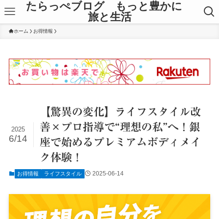
たらっぺブログ もっと豊かに
旅と生活
ホーム
お得情報
【驚異の変化】ライフスタイル改
善×プロ指導で“理想の私”へ！銀
2025
6/14
座で始めるプレミアムボディメイ
ク体験！
2025-06-14
お得情報
ライフスタイル