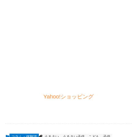
Yahoo!ショッピング
コラム・体験談
うるさい
うるさい子供
こども
子供