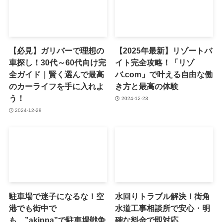
【必見】ガリバーで理想の
【2025年最新】リゾートバ
車探し！30代～60代向け完
イト完全攻略！「リゾ
全ガイド｜賢く選んで最高
バ.com」で叶える自由な働
のカーライフを手に入れよ
き方と最高の体験
う！
2024-12-23
2024-12-29
駐車場で迷子になるな！空
水回りトラブル解決！街角
港でも街中で
水道工事相談所で安心・明
も、”akippa”で駐車場戦争
確な料金で即対応