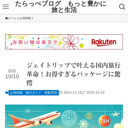
たらっぺブログ もっと豊かに
旅と生活
ホーム
お得情報
ジェイトリップで叶える国内旅行
2025
革命！お得すぎるパッケージに驚
10/10
愕
2024-11-16
2025-10-10
お得情報
旅行ガイド
移動手段