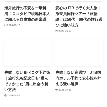
海外旅行の不安を一撃解
安心のJTBで行く大人旅｜
消！ロコタビで現地日本人
添乗員同行ツアー「旅物
に頼れる自由旅の新常識
語」は50代・60代の旅行選
びに強い味方
2026-06-15
2026-06-13
失敗しない食べログ予約術
失敗しない宿選び｜JTB国
｜旅行先も記念日も“選ん
内ホテル予約で安心旅を叶
でよかった”店に出会う賢
える賢い選択
い方法
2026-05-31
2026-06-01