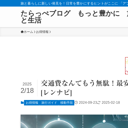
旅と暮らしに新しい発見を！日常を豊かにするヒントがここに 「ア
たらっぺブログ もっと豊かに 
と生活
ホーム
お得情報
交通費なんてもう無駄！最
2025
2/18
[レンナビ]
2024-09-23
2025-02-18
お得情報
旅行ガイド
移動手段