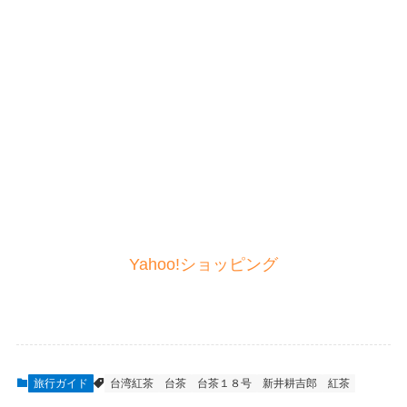
Yahoo!ショッピング
旅行ガイド
台湾紅茶
台茶
台茶１８号
新井耕吉郎
紅茶