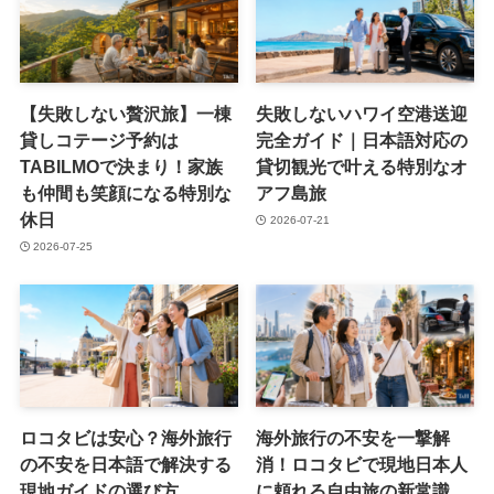
【失敗しない贅沢旅】一棟
失敗しないハワイ空港送迎
貸しコテージ予約は
完全ガイド｜日本語対応の
TABILMOで決まり！家族
貸切観光で叶える特別なオ
も仲間も笑顔になる特別な
アフ島旅
休日
2026-07-21
2026-07-25
ロコタビは安心？海外旅行
海外旅行の不安を一撃解
の不安を日本語で解決する
消！ロコタビで現地日本人
現地ガイドの選び方
に頼れる自由旅の新常識