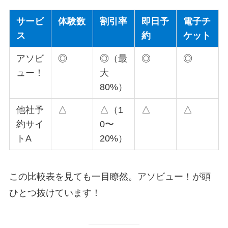
サービ
体験数
割引率
即日予
電子チ
ス
約
ケット
アソビ
◎
◎（最
◎
◎
ュー！
大
80%）
他社予
△
△（1
△
△
約サイ
0〜
トA
20%）
この比較表を見ても一目瞭然。アソビュー！が頭
ひとつ抜けています！