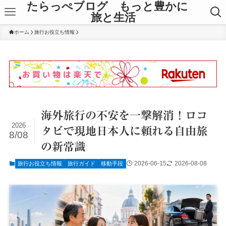
たらっぺブログ もっと豊かに
旅と生活
ホーム
旅行お役立ち情報
海外旅行の不安を一撃解消！ロコ
2026
タビで現地日本人に頼れる自由旅
8/08
の新常識
2026-06-15
2026-08-08
旅行お役立ち情報
旅行ガイド
移動手段